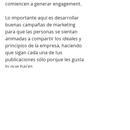
comiencen a generar engagement.
Lo importante aquí es desarrollar 
buenas campañas de marketing 
para que las personas se sientan 
animadas a compartir los ideales y 
principios de la empresa, haciendo 
que sigan cada una de tus 
publicaciones sólo porque les gusta 
lo que haces.
Y por supuesto, las redes sociales 
son esenciales para esto, pero 
también puedes utilizar las páginas 
web y los blogs como herramienta, 
así como producir contenidos para 
Youtube.
02 - Mejores resultados