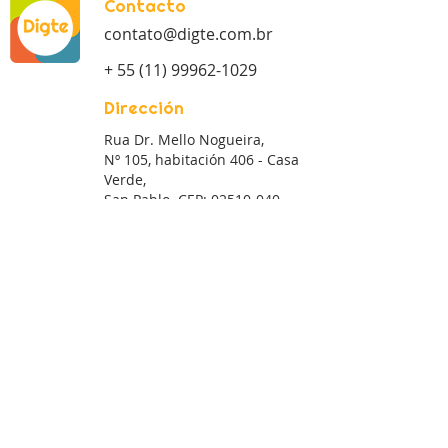
Contacto
contato@digte.com.br
+ 55 (11) 99962-1029
Dirección
Rua Dr. Mello Nogueira,
Nº 105, habitación 406 - Casa
Verde,
San Pablo. CEP:
02510-040
Síguenos:
* Marca comercial TOTVS Fluig propiedad de TOTVS
SA (
www.totvs.com
)
© 2019 por digte.com.br